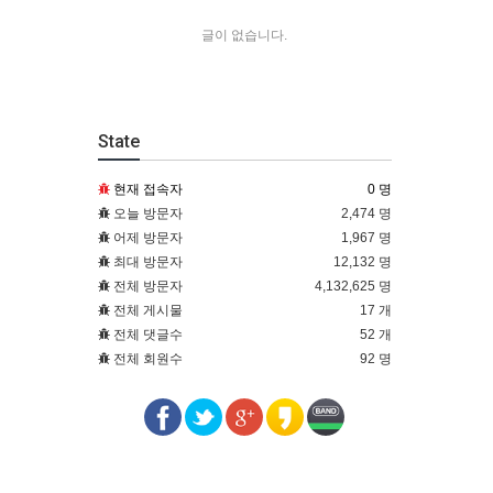
글이 없습니다.
State
현재 접속자
0 명
오늘 방문자
2,474 명
어제 방문자
1,967 명
최대 방문자
12,132 명
전체 방문자
4,132,625 명
전체 게시물
17 개
전체 댓글수
52 개
전체 회원수
92 명